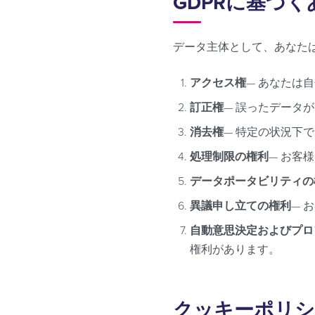
GDPRに基づ
データ主体として、あなた
アクセス権
— あなたは
訂正権
— 誤ったデータ
消去権
— 特定の状況下
処理制限の権利
— お客
データポータビリティの
異議申し立ての権利
— 
自動意思決定およびプロ
権利があります。
クッキーポリシ