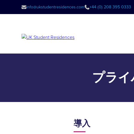
info@ukstudentresidences.com
+44 (0) 208 395 0333
プライ
導入