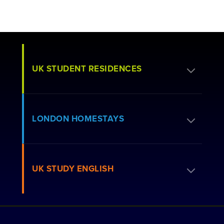
UK STUDENT RESIDENCES
居住許可を申請する
LONDON HOMESTAYS
予約方法
居住者向けよくある質問
ホームステイを予約する
UK STUDY ENGLISH
ロンドンレジデンス
ホストに応募する
私たちと連携しませんか？
住居を見る
コースを見る