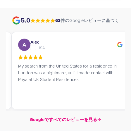
5.0
63
件のGoogleレビューに基づく
Alex
A
USA
My search from the United States for a residence in
London was a nightmare, until I made contact with
Priya at UK Student Residences.
Googleですべてのレビューを見る
→