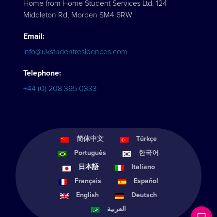
Home from Home Student Services Ltd. 124
Middleton Rd, Morden SM4 6RW
Email:
info@ukstudentresidences.com
Telephone:
+44 (0) 208 395 0333
简体中文
Türkçe
Português
한국어
日本語
Italiano
Français
Español
English
Deutsch
العربية