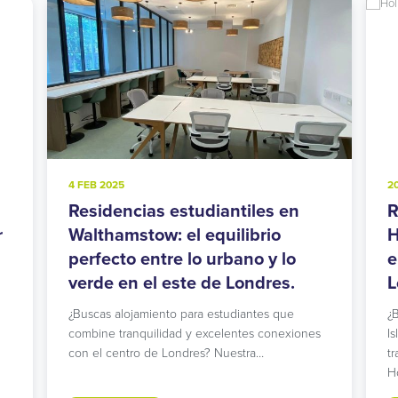
20 NOV 2024
es en
Residencia de estudiantes de
io
Holloway Road: Vida urbana en
y lo
el centro estudiantil del norte de
res.
Londres.
s que
¿Buscas alojamiento para estudiantes en
conexiones
Islington con excelentes conexiones de
transporte? Nuestra moderna residencia en
Holloway…