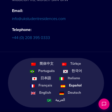
Email:
info@ukstudentresidences.com
Telephone:
+44 (0) 208 395 0333
简体中文
Türkçe
Português
한국어
日本語
Italiano
Français
Español
English
Deutsch
العربية