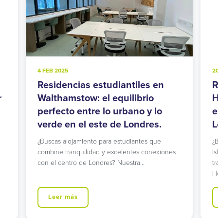
4 FEB 2025
2
Residencias estudiantiles en
R
r
Walthamstow: el equilibrio
H
perfecto entre lo urbano y lo
e
verde en el este de Londres.
L
¿Buscas alojamiento para estudiantes que
¿
combine tranquilidad y excelentes conexiones
I
con el centro de Londres? Nuestra…
t
H
Leer más