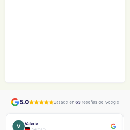
5.0
Basado en
63
reseñas de Google
Tingting
T
China