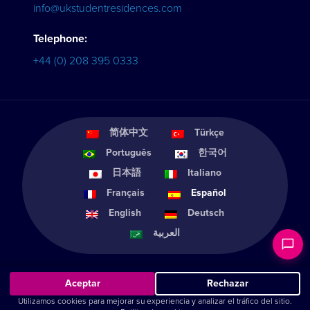
info@ukstudentresidences.com
Telephone:
+44 (0) 208 395 0333
简体中文
Türkçe
Português
한국어
日本語
Italiano
Français
Español
English
Deutsch
العربية
Aceptar
Rechazar
Utilizamos cookies para mejorar su experiencia y analizar el tráfico del sitio.
© Home from Home Student Services 2011-2026 |
Cookie Settings