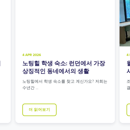
4 FEB 2025
생 숙소: 런던에서 가장
월섬스토 학생 숙소
 동네에서의 생활
시와 녹지의 완벽한
생 숙소를 찾고 계신가요? 저희는
조용하면서도 런던 중심부와
결성을 모…
보기
더 읽어보기