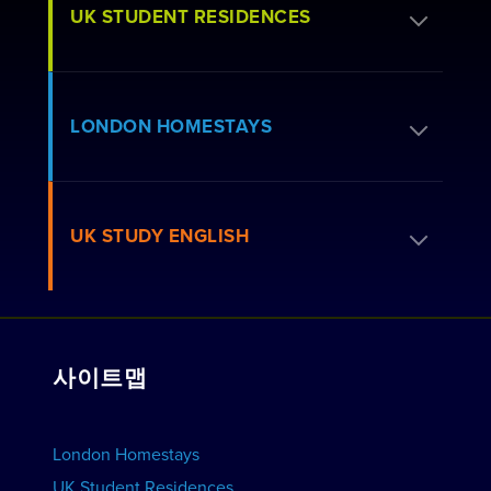
UK STUDENT RESIDENCES
레지던스 신청하기
LONDON HOMESTAYS
예약 방법
거주 관련 FAQ
홈스테이를 예약하세요
UK STUDY ENGLISH
런던 레지던스
호스트 신청하기
저희와 함께 일하세요
뷰 레지던스
강좌 보기
단체 예약
사이트맵
학교 보기
학교를 홍보하세요
숙소 예약하기
London Homestays
가정 방문 영어 수업
UK Student Residences