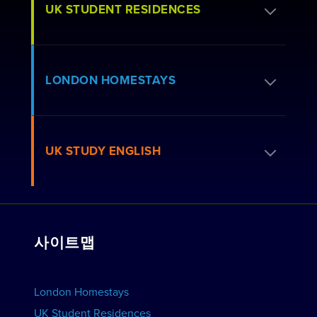
UK STUDENT RESIDENCES
레지던스 신청하기
LONDON HOMESTAYS
예약 방법
거주 관련 FAQ
홈스테이를 예약하세요
UK STUDY ENGLISH
런던 레지던스
호스트 신청하기
저희와 함께 일하세요
뷰 레지던스
강좌 보기
단체 예약
사이트맵
학교 보기
학교를 홍보하세요
숙소 예약하기
London Homestays
가정 방문 영어 수업
UK Student Residences