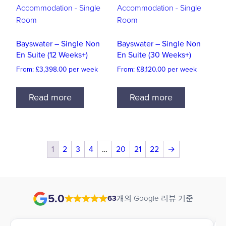
Bayswater – Single Non
Bayswater – Single Non
En Suite (12 Weeks+)
En Suite (30 Weeks+)
From:
£
3,398.00
per week
From:
£
8,120.00
per week
Read more
Read more
1
2
3
4
…
20
21
22
→
5.0
63
개의 Google 리뷰 기준