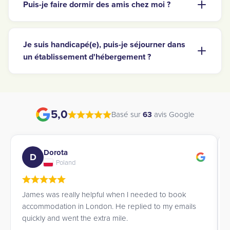
Puis-je faire dormir des amis chez moi ?
Je suis handicapé(e), puis-je séjourner dans
un établissement d'hébergement ?
5,0
Basé sur
63
avis Google
Ana Lucia
A
and
Brazil
ally helpful when I needed to book
James is a patient an
n in London. He replied to my emails
highly recommend t
ent the extra mile.