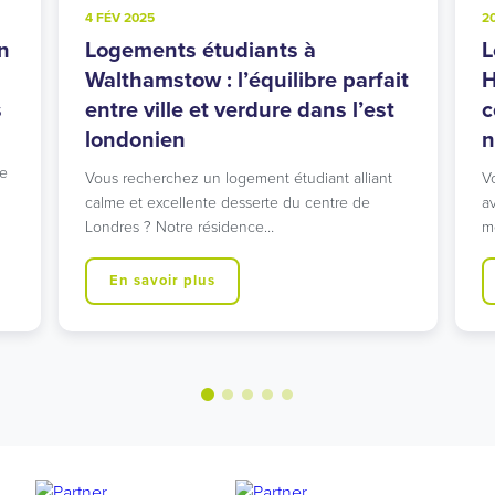
4 FÉV 2025
2
n
Logements étudiants à
L
u
Walthamstow : l’équilibre parfait
H
s
entre ville et verdure dans l’est
c
londonien
n
ce
Vous recherchez un logement étudiant alliant
V
calme et excellente desserte du centre de
a
Londres ? Notre résidence…
m
En savoir plus