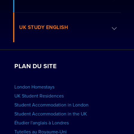
Comment réserver
FAQ sur les résidences
Réservez un séjour chez l'habitant
UK STUDY ENGLISH
Résidences londoniennes
Postulez pour devenir hôte
Travaillez avec nous
VOIR LES RÉSIDENCES
Voir les cours
Réservations de groupe
PLAN DU SITE
Voir les écoles
Faites la promotion de votre école
RÉSERVER UN HÉBERGEMENT
London Homestays
Cours d'anglais à domicile
UK Student Residences
Student Accommodation in London
VOIR LES COURS
Student Accommodation in the UK
Étudier l'anglais à Londres
Tutelles au Royaume-Uni