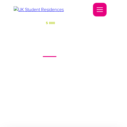
La confiance de plus de
5 000
étudiants depuis 2010
Trouvez votre étudiant idéal
Résidence à Londres
et dans tout le Royaume-Uni