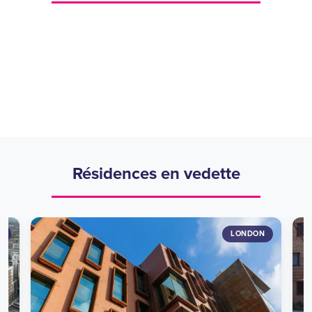
London
Manchester
Birmingham
Liverpool
Glasgow
Leeds
Cardiff
Sheffield
Plymouth
Résidences en vedette
LONDON