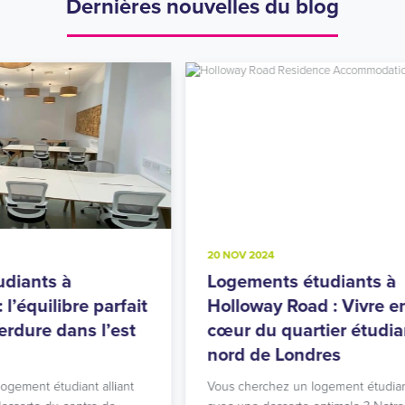
Dernières nouvelles du blog
20 NOV 2024
8
Logements étudiants à
R
it
Holloway Road : Vivre en ville au
u
cœur du quartier étudiant du
l
nord de Londres
l
Vous cherchez un logement étudiant à Islington
V