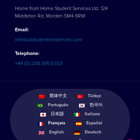
Home from Home Student Services Ltd. 124
Middleton Rd, Morden SM4 6RW
Email:
info@ukstudentresidences.com
Telephone:
+44 (0) 208 395 0333
简体中文
Türkçe
Português
한국어
日本語
Italiano
Français
Español
English
Deutsch