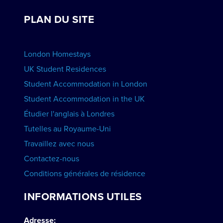
Voir les cours
Réservations de groupe
PLAN DU SITE
Voir les écoles
Faites la promotion de votre école
RÉSERVER UN HÉBERGEMENT
London Homestays
Cours d'anglais à domicile
UK Student Residences
Student Accommodation in London
VOIR LES COURS
Student Accommodation in the UK
Étudier l'anglais à Londres
Tutelles au Royaume-Uni
Travaillez avec nous
Contactez-nous
Conditions générales de résidence
INFORMATIONS UTILES
Adresse: