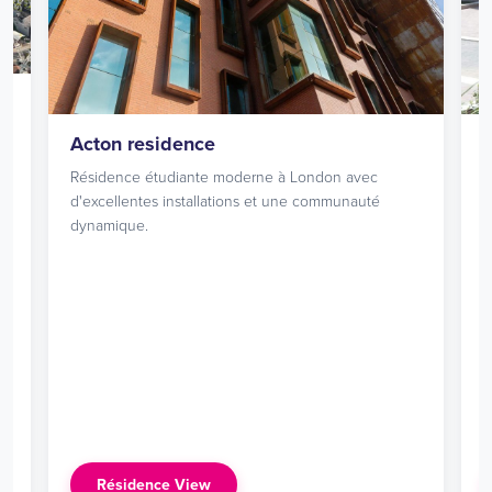
dence
Blackhorse Road re
diante moderne à London avec
Résidence étudiante mod
installations et une communauté
d'excellentes installatio
dynamique.
e View
Résidence View