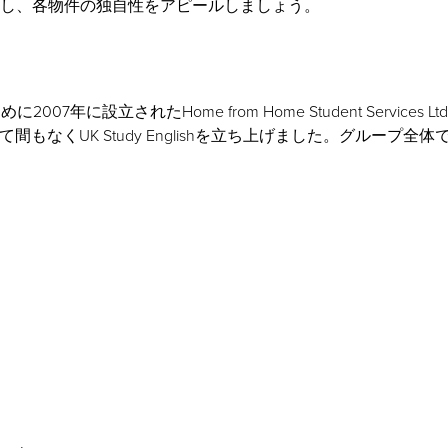
し、各物件の独自性をアピールしましょう。
に2007年に設立されたHome from Home Student Servic
dences、そして間もなくUK Study Englishを立ち上げまし