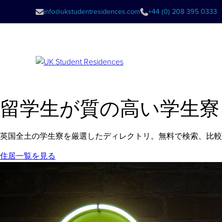
info@ukstudentresidences.com
+44 (0) 208 395 0333
留学生が質の高い学生寮
英国全土の学生寮を厳選したディレクトリ。無料で検索、比較
住居一覧を見る