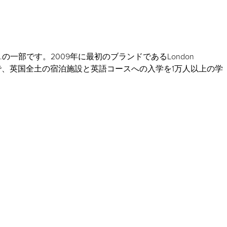
es Ltd.の一部です。2009年に最初のブランドであるLondon
た。グループ全体で、英国全土の宿泊施設と英語コースへの入学を1万人以上の学