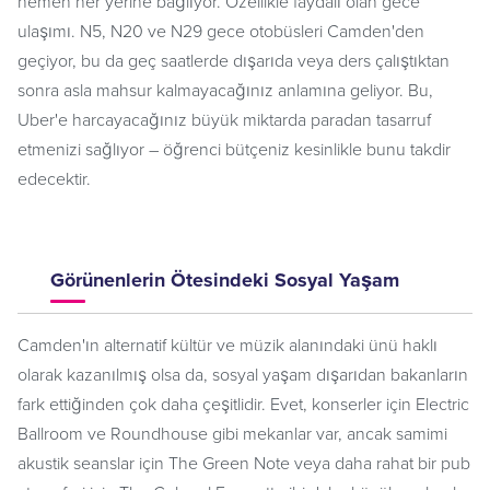
hemen her yerine bağlıyor. Özellikle faydalı olan gece
ulaşımı. N5, N20 ve N29 gece otobüsleri Camden'den
geçiyor, bu da geç saatlerde dışarıda veya ders çalıştıktan
sonra asla mahsur kalmayacağınız anlamına geliyor. Bu,
Uber'e harcayacağınız büyük miktarda paradan tasarruf
etmenizi sağlıyor – öğrenci bütçeniz kesinlikle bunu takdir
edecektir.
Görünenlerin Ötesindeki Sosyal Yaşam
Camden'ın alternatif kültür ve müzik alanındaki ünü haklı
olarak kazanılmış olsa da, sosyal yaşam dışarıdan bakanların
fark ettiğinden çok daha çeşitlidir. Evet, konserler için Electric
Ballroom ve Roundhouse gibi mekanlar var, ancak samimi
akustik seanslar için The Green Note veya daha rahat bir pub