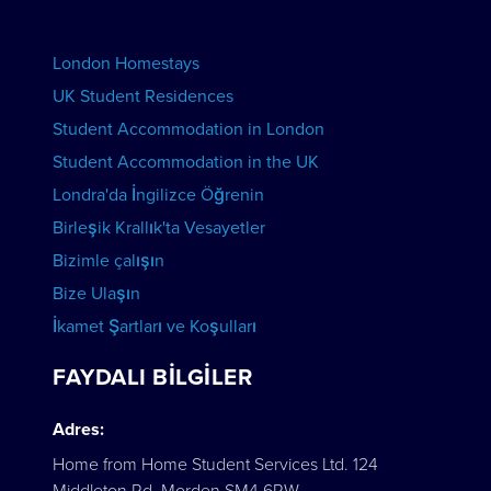
Okulunuzun reklamını yapın
KONAKLAMA REZERVASYONU YAPIN
London Homestays
Evde İngilizce Özel Ders
UK Student Residences
Student Accommodation in London
KURSLARI GÖRÜNTÜLE
Student Accommodation in the UK
Londra'da İngilizce Öğrenin
Birleşik Krallık'ta Vesayetler
Bizimle çalışın
Bize Ulaşın
İkamet Şartları ve Koşulları
FAYDALI BILGILER
Adres:
Home from Home Student Services Ltd. 124
Middleton Rd, Morden SM4 6RW