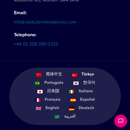
Email:
info@ukstudentresidences.com
Telephone:
+44 (0) 208 395 0333
简体中文
Türkçe
Português
한국어
日本語
Italiano
Français
Español
English
Deutsch
العربية