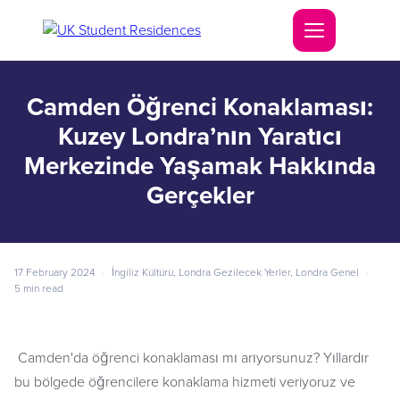
Camden Öğrenci Konaklaması:
Kuzey Londra’nın Yaratıcı
Merkezinde Yaşamak Hakkında
Gerçekler
17 February 2024
·
İngiliz Kültürü
,
Londra Gezilecek Yerler
,
Londra Genel
·
5 min read
Camden'da öğrenci konaklaması mı arıyorsunuz? Yıllardır
bu bölgede öğrencilere konaklama hizmeti veriyoruz ve