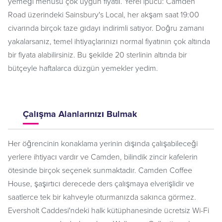
yemeği menüsü çok uygun fiyatlı. Yerel ipucu: Camden
Road üzerindeki Sainsbury's Local, her akşam saat 19:00
civarında birçok taze gıdayı indirimli satıyor. Doğru zamanı
yakalarsanız, temel ihtiyaçlarınızı normal fiyatının çok altında
bir fiyata alabilirsiniz. Bu şekilde 20 sterlinin altında bir
bütçeyle haftalarca düzgün yemekler yedim.
Çalışma Alanlarınızı Bulmak
Her öğrencinin konaklama yerinin dışında çalışabileceği
yerlere ihtiyacı vardır ve Camden, bilindik zincir kafelerin
ötesinde birçok seçenek sunmaktadır. Camden Coffee
House, şaşırtıcı derecede ders çalışmaya elverişlidir ve
saatlerce tek bir kahveyle oturmanızda sakınca görmez.
Eversholt Caddesi'ndeki halk kütüphanesinde ücretsiz Wi-Fi