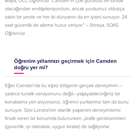
Maya, UCL Öğrencisi "Camden'ın çok gürültülü ve turistik
olacağından endişeleniyordum, ancak yurdumuz oldukça
sakin bir yerde ve her iki dünyanın da en iyisini sunuyor. 24
saat güvenlik de aileme huzur veriyor." – Shreya, SOAS
Öğrencisi
Öğrenim yıllarınızı geçirmek için Camden
doğru yer mi?
Eğer Camden'da bu eşsiz bölgenin gerçek deneyimini –
sadece turistik versiyonunu değil– yaşayabileceğiniz bir
konaklama yeri arıyorsanız, öğrenci yurtlarımız tam da bunu
sunuyor. Size Londra'nın otantik yaşamını deneyimleme
fırsatı veren bir konumda bulunurken, pratik gereksinimleri
(güvenlik, iyi olanaklar, uygun kiralar) de sağlıyorlar.