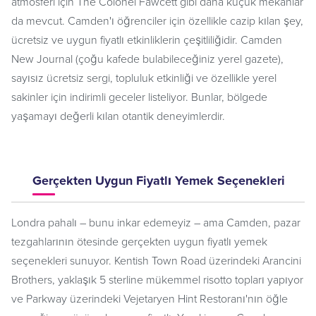
atmosferi için The Colonel Fawcett gibi daha küçük mekanlar
da mevcut. Camden'ı öğrenciler için özellikle cazip kılan şey,
ücretsiz ve uygun fiyatlı etkinliklerin çeşitliliğidir. Camden
New Journal (çoğu kafede bulabileceğiniz yerel gazete),
sayısız ücretsiz sergi, topluluk etkinliği ve özellikle yerel
sakinler için indirimli geceler listeliyor. Bunlar, bölgede
yaşamayı değerli kılan otantik deneyimlerdir.
Gerçekten Uygun Fiyatlı Yemek Seçenekleri
Londra pahalı – bunu inkar edemeyiz – ama Camden, pazar
tezgahlarının ötesinde gerçekten uygun fiyatlı yemek
seçenekleri sunuyor. Kentish Town Road üzerindeki Arancini
Brothers, yaklaşık 5 sterline mükemmel risotto topları yapıyor
ve Parkway üzerindeki Vejetaryen Hint Restoranı'nın öğle