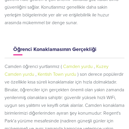
güvenliğini sağlar. Konutlarımız genellikle daha sakin
yerleşim bölgelerinde yer alır ve erişilebilirlik ile huzur
arasında mükemmel bir denge sunar.
Öğrenci Konaklamasının Gerçekliği
Camden öğrenci yurtlarımız (
Camden yurdu
,
Kuzey
Camden yurdu
,
Kentish Town yurdu
) son derece popülerdir
ve özellikle kısa süreli konaklamalar için hızla dolmaktadır.
Binalar, öğrenciler için gerçekten önemli olan yakın zamanda
yenilenmiş olanaklara sahiptir: güvenilir yüksek hızlı WiFi,
uygun ses yalıtımı ve keyifli ortak alanlar. Camden konaklama
birimlerimizi diğerlerinden ayıran şey konumudur: Regent's
Park'a yürüme mesafesinde (nadiren güneşli günler için
mükemmel) ve aynı zamanda kampüse yeterince yakın