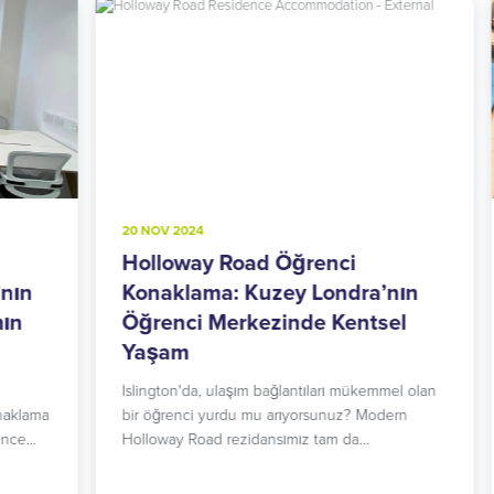
20 NOV 2024
8
Holloway Road Öğrenci
A
Konaklama: Kuzey Londra’nın
L
Öğrenci Merkezinde Kentsel
M
Yaşam
B
he
Islington'da, ulaşım bağlantıları mükemmel olan
k
ma
bir öğrenci yurdu mu arıyorsunuz? Modern
Holloway Road rezidansımız tam da…